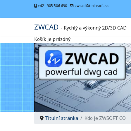
+421 905 506 690
zwcad@techsoft.sk
ZWCAD
- Rychlý a výkonný 2D/3D CAD
Košík je prázdný
Titulní stránka
Kdo je ZWSOFT CO