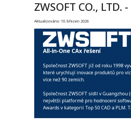
ZWSOFT CO., LTD. -
Aktualizováno: 10. březen 2026
All-in-One CAx řešení
Společnost ZWSOFT již od roku 1998 vyv
které urychlují inovace produktů pro ví
více než 90 zemích.
Společnost ZWSOFT sídlí v Guangzhou (Č
největší platformě pro hodnocení softw
Awards v kategorii Top 50 CAD a PLM. T