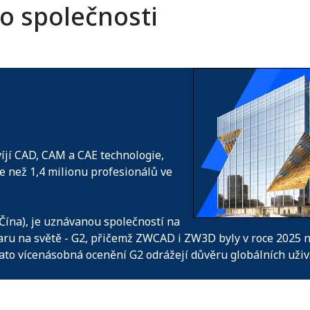
 o společnosti
íjí CAD, CAM a CAE technologie,
ce než 1,4 milionu profesionálů ve
ína), je uznávanou společností na
aru na světě - G2, přičemž ZWCAD i ZW3D byly v roce 2025
ato vícenásobná ocenění G2 odrážejí důvěru globálních už