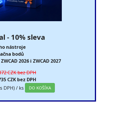
l - 10% sleva
ího nástroje
račna bodů
ro ZWCAD 2026 i ZWCAD 2027
372 CZK bez DPH
735 CZK bez DPH
 s DPH)
/ ks
DO KOŠÍKA