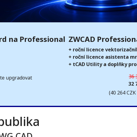
d na Professional
ZWCAD Professiona
H
+ roční licence vektorizačn
+ roční licence asistenta m
+ tCAD Utility a doplňky p
36 
síte upgradovat
32 
(40 264 CZK
ublika
DWG CAD