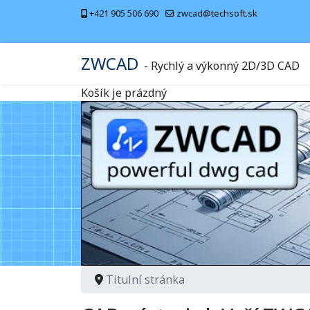
+421 905 506 690
zwcad@techsoft.sk
ZWCAD
- Rychlý a výkonný 2D/3D CAD
Košík je prázdný
Titulní stránka