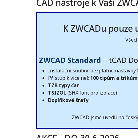
CAD nástroje k Vaší ZWCA
K ZWCADu pouze u 
Všech
ZWCAD Standard
+ tCAD Do
Instalační soubor bezplatné nástavby
Přístup k více než
100 tipům a trikům
TZB typy čar
TSIZOL
(SHX font pro izolace)
Doplňkové šrafy
ZWCAD jsme uvedli na český 