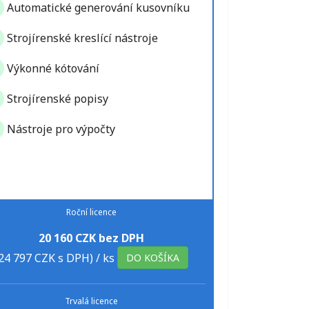
Automatické generování kusovníku
Strojírenské kreslící nástroje
Výkonné kótování
Strojírenské popisy
Nástroje pro výpočty
Roční licence
20 160 CZK bez DPH
24 797 CZK s DPH)
/ ks
DO KOŠÍKA
Trvalá licence