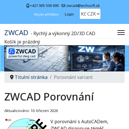
+421 905 506 690
zwcad@techsoft.sk
Nejste přihlášen
Login
ZWCAD
- Rychlý a výkonný 2D/3D CAD
Košík je prázdný
Titulní stránka
Porovnání variant
ZWCAD Porovnání
Aktualizováno: 10. březen 2026
V porovnání s AutoCADem,
ZWCAD disponuje téměř