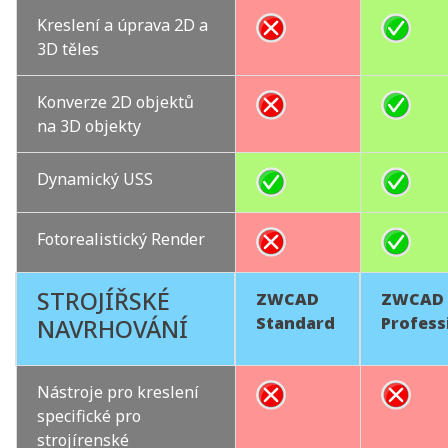
Kreslení a úprava 2D a
3D těles
Konverze 2D objektů
na 3D objekty
Dynamický USS
Fotorealistický Render
STROJÍŘSKÉ
ZWCAD
ZWCAD
Standard
Profess
NAVRHOVÁNÍ
Nástroje pro kreslení
specifické pro
strojírenské