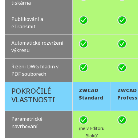
tiskárna
Publikování a
eTransmit
Automatické rozvržení
výkresu
Řízení DWG hladin v
PDF souborech
POKROČILÉ
ZWCAD
ZWCAD
Standard
Profess
VLASTNOSTI
Parametrické
navrhování
(ne v Editoru
Bloků)