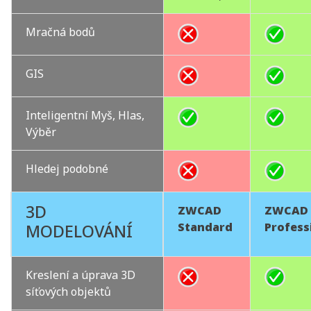
Mračná bodů
GIS
Inteligentní Myš, Hlas,
Výběr
Hledej podobné
3D
ZWCAD
ZWCAD
Standard
Profess
MODELOVÁNÍ
Kreslení a úprava 3D
síťových objektů