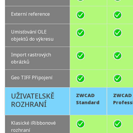
Externí reference
Umisťování OLE
objektů do výkresu
Import rastrových
obrázků
Geo TIFF Připojení
UŽIVATELSKĚ
ZWCAD
ZWCAD
Standard
Profess
ROZHRANÍ
Klasické iRibbonové
rozhraní