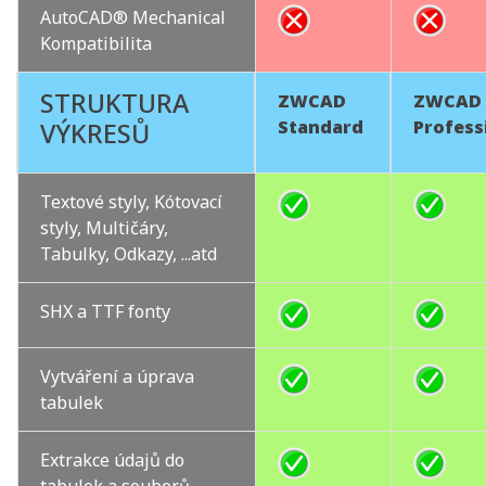
AutoCAD® Mechanical
Kompatibilita
STRUKTURA
ZWCAD
ZWCAD
Standard
Profess
VÝKRESŮ
Textové styly, Kótovací
styly, Multičáry,
Tabulky, Odkazy, ...atd
SHX a TTF fonty
Vytváření a úprava
tabulek
Extrakce údajů do
tabulek a souborů