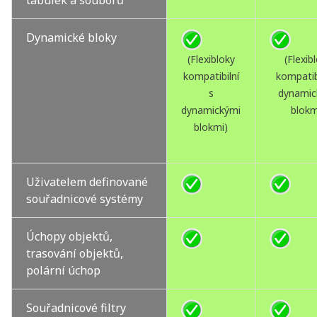
Dynamické bloky
(Flexibloky
(Flexib
kompatibilní
kompatibi
s
dynamic
dynamickými
blokm
blokmi)
Uživatelem definované
souřadnicové systémy
Úchopy objektů,
trasování objektů,
polární úchop
Souřadnicové filtry