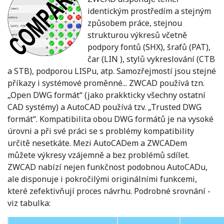
identickým prostředím a stejným
způsobem práce, stejnou
strukturou výkresů včetně
podpory fontů (SHX), šrafů (PAT),
čar (LIN ), stylů vykreslování (CTB
a STB), podporou LISPu, atp. Samozřejmostí jsou stejné
příkazy i systémové proměnné... ZWCAD používá tzn.
„Open DWG formát“ (jako prakkticky všechny ostatní
CAD systémy) a AutoCAD používá tzv. „Trusted DWG
formát“. Kompatibilita obou DWG formátů je na vysoké
úrovni a při své práci se s problémy kompatibility
určitě nesetkáte. Mezi AutoCADem a ZWCADem
můžete výkresy vzájemně a bez problémů sdílet.
ZWCAD nabízí nejen funkčnost podobnou AutoCADu,
ale disponuje i pokročilými originálními funkcemi,
které zefektivňují proces návrhu. Podrobné srovnání -
viz tabulka: