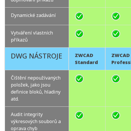
Dynamické zadávání
Vytváření vlastních
příkazů
DWG NÁSTROJE
ZWCAD
ZWCAD
Standard
Profess
Čištění nepoužívaných
položek, jako jsou
definice bloků, hladiny
atd.
Audit integrity
výkresových souborů a
oprava chyb