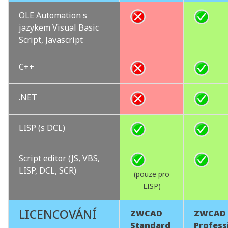
OLE Automation s
jazykem Visual Basic
Script, Javascript
C++
.NET
LISP (s DCL)
Script editor (JS, VBS,
LISP, DCL, SCR)
(pouze pro
LISP)
LICENCOVÁNÍ
ZWCAD
ZWCAD
Standard
Profess