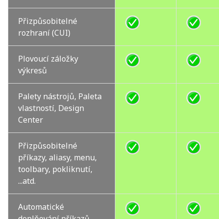
Přizpůsobitelné
rozhraní (CUI)
Plovoucí záložky
výkresů
Palety nástrojů, Paleta
vlastností, Design
Center
Přizpůsobitelné
příkazy, aliasy, menu,
toolbary, pokliknutí,
...atd.
Automatické
doplňování příkazů