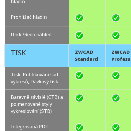
hladin
Prohlížeč hladin
Undo/Redo náhled
TISK
ZWCAD
ZWCAD
Standard
Profess
Tisk, Publikování sad
výkresů, Dávkový tisk
Barevně závislé (CTB) a
pojmenované styly
vykreslování (STB)
Integrovaná PDF