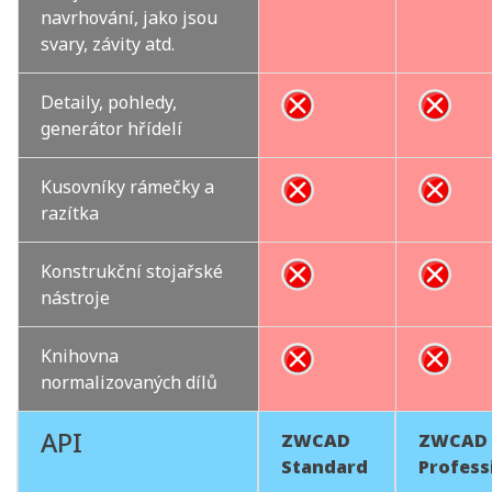
navrhování, jako jsou
svary, závity atd.
Detaily, pohledy,
generátor hřídelí
Kusovníky rámečky a
razítka
Konstrukční stojařské
nástroje
Knihovna
normalizovaných dílů
API
ZWCAD
ZWCAD
Standard
Profess