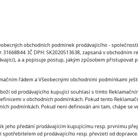
eobecných obchodních podmínek prodávajícího - společnosti
O: 31668844. IČ DPH: SK2020513638, zapsaná v obchodním r
rodávající), a a popisuje postup, jakým způsobem přistupovat
lamačním řádem a Všeobecnými obchodními podmínkami ješt
oží od prodávajícího kupující souhlasí s tímto Reklamačn
efinicemi v obchodních podmínkách. Pokud tento Reklamační
ních podmínkách. Pokud není definován ani tam, chápe se ve
k jeho předání prodávajícím kupujícímu resp. prvnímu přepr
í spotřebitelem od prodávajícího resp. převzetí od dopravce.