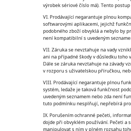
výrobek sériové číslo má). Tento postup
VI. Prodávající negarantuje plnou kompa
softwarovými aplikacemi, jejichž funkč
podobného zboží obvyklá a nebylo by pr
není kompatibilní s uvedeným sezname
VII. Záruka se nevztahuje na vady vzn
ani na případné škody v důsledku toho v
Dále se záruka nevztahuje na závady vz
v rozporu s uživatelskou příručkou, neb
VIII. Prodávající negarantuje plnou fun
systém, ledaže je taková funkčnost pod
uvedeným seznamem nebo zda není funk
tuto podmínku nesplňují, nepřebírá pro
IX. Porušením ochranné pečeti, informat
dojde při obvyklém používání. Pečeti a 
manipulovat s ním v plném rozsahu toho