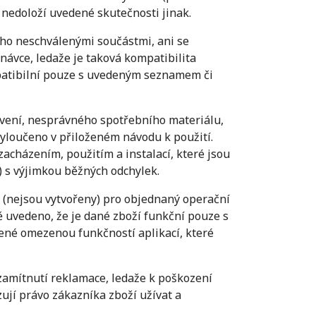
 nedoloží uvedené skutečnosti jinak.
cího neschválenými součástmi, ani se
ávce, ledaže je taková kompatibilita
mpatibilní pouze s uvedeným seznamem či
vení, nesprávného spotřebního materiálu,
vyloučeno v přiloženém návodu k použití.
cházením, použitím a instalací, které jsou
) s výjimkou běžných odchylek.
é (nejsou vytvořeny) pro objednaný operační
 uvedeno, že je dané zboží funkční pouze s
é omezenou funkčností aplikací, které
 zamítnutí reklamace, ledaže k poškození
ují právo zákazníka zboží užívat a