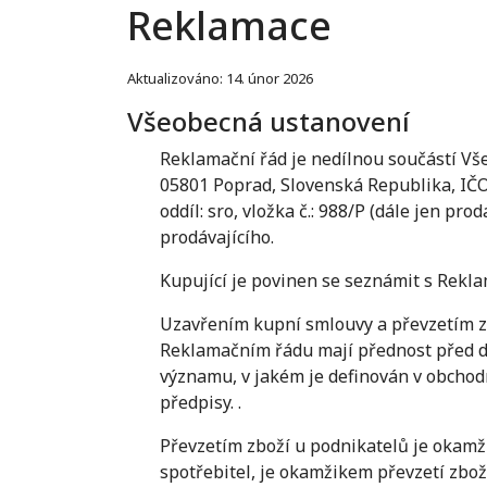
Reklamace
Aktualizováno: 14. únor 2026
Všeobecná ustanovení
Reklamační řád je nedílnou součástí Vš
05801 Poprad, Slovenská Republika, IČ
oddíl: sro, vložka č.: 988/P (dále jen p
prodávajícího.
Kupující je povinen se seznámit s Rek
Uzavřením kupní smlouvy a převzetím zb
Reklamačním řádu mají přednost před d
významu, v jakém je definován v obchod
předpisy. .
Převzetím zboží u podnikatelů je okamži
spotřebitel, je okamžikem převzetí zbož