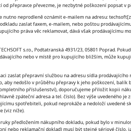
í od přepravce převezme, je nezbytné poškození popsat v p
e nutno neprodleně oznámit e-mailem na adresu: techsoft[z
 odkladu zaslat faxem, e-mailem, nebo poštou prodávající
upujícího práva věc reklamovat, dává však prodávajícímu mo
TECHSOFT s.r.o., Podtatranská 4931/23, 05801 Poprad. Pokud 
rodávajícího nebo v místě pro kupujícího bližším, může kupuj
maci zaslat přepravní službou na adresu sídla prodávajícíh
, aby nedošlo v průběhu přepravy k jeho poškození, balík 
ompletního příslušenství), doporučujeme přiložit kopii ná
hlavně zpáteční adresa a tel. číslo). Bez výše uvedeného je
ujícímu spotřebiteli, pokud neprokáže a nedoloží uvedené s
 (viz níže).
záruky předložením nákupního dokladu, pokud bylo v minulos
ní nebo reklamační doklad) musí být stejné sériové číslo,