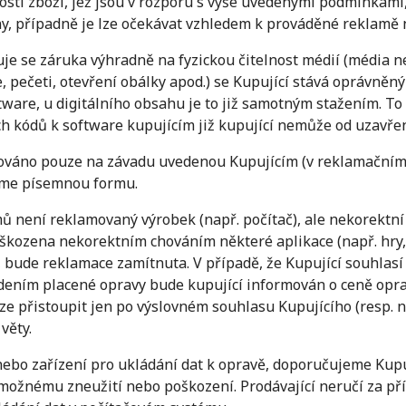
osti zboží, jež jsou v rozporu s výše uvedenými podmínkami
y, případně je lze očekávat vzhledem k prováděné reklamě 
ahuje se záruka výhradně na fyzickou čitelnost médií (médi
e, pečeti, otevření obálky apod.) se Kupující stává oprávn
tware, u digitálního obsahu je to již samotným stažením. To
ních kódů k software kupujícím již kupující nemůže od uzavř
továno pouze na závadu uvedenou Kupujícím (v reklamačním 
eme písemnou formu.
lémů není reklamovaný výrobek (např. počítač), ale nekorektn
škozena nekorektním chováním některé aplikace (např. hry, 
a, bude reklamace zamítnuta. V případě, že Kupující souhlas
dením placené opravy bude kupující informován o ceně oprav
ze přistoupit jen po výslovném souhlasu Kupujícího (resp. 
věty.
nebo zařízení pro ukládání dat k opravě, doporučujeme Kupu
 možnému zneužití nebo poškození. Prodávající neručí za pří