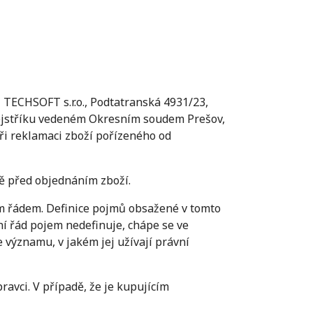
 TECHSOFT s.r.o., Podtatranská 4931/23,
ejstříku vedeném Okresním soudem Prešov,
 při reklamaci zboží pořízeného od
ě před objednáním zboží.
ím řádem. Definice pojmů obsažené v tomto
 řád pojem nedefinuje, chápe se ve
 významu, v jakém jej užívají právní
avci. V případě, že je kupujícím