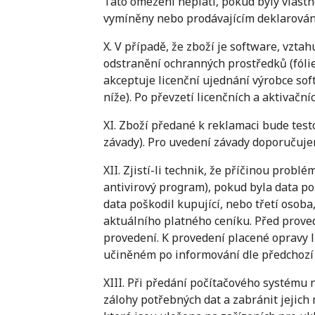
Tato omezení neplatí, pokud byly vlastn
vymíněny nebo prodávajícím deklarován
X. V případě, že zboží je software, vzt
odstranění ochranných prostředků (fóli
akceptuje licenční ujednání výrobce sof
níže). Po převzetí licenčních a aktivač
XI. Zboží předané k reklamaci bude tes
závady). Pro uvedení závady doporučuj
XII. Zjistí-li technik, že příčinou prob
antivirový program), pokud byla data po
data poškodil kupující, nebo třetí osob
aktuálního platného ceníku. Před prove
provedení. K provedení placené opravy l
učiněném po informování dle předchozí 
XIII. Při předání počítačového systému 
zálohy potřebných dat a zabránit jejich