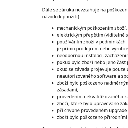
Dále se záruka nevztahuje na poškození 
návodu k použití):
mechanickým poškozením zboží,
elektrickým přepětím (viditelně 
používáním zboží v podmínkách, k
je přímo prodejcem nebo výrobc
neodbornou instalací, zacházení
pokud bylo zboží nebo jeho část
okud se závada projevuje pouze u
neautorizovaného software a spo
zboží bylo poškozeno nadměrný
zásadami,
provedením nekvalifikovaného z
zboží, které bylo upravováno záka
při chybně provedeném upgrade 
zboží bylo poškozeno přírodními 