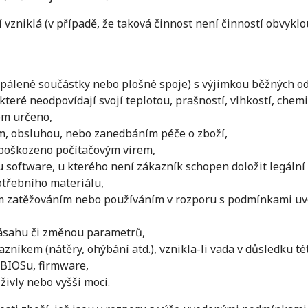
vzniklá (v případě, že taková činnost není činností obvykl
spálené součástky nebo plošné spoje) s výjimkou běžných od
teré neodpovídají svojí teplotou, prašností, vlhkostí, chem
em určeno,
m, obsluhou, nebo zanedbáním péče o zboží,
 poškozeno počítačovým virem,
 software, u kterého není zákazník schopen doložit legální
třebního materiálu,
m zatěžováním nebo používáním v rozporu s podmínkami u
ásahu či změnou parametrů,
zníkem (nátěry, ohýbání atd.), vznikla-li vada v důsledku té
BIOSu, firmware,
živly nebo vyšší mocí.