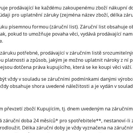
avuje prodávající ke každému zakoupenému zboží nákupní dokl
ji pro uplatnění záruky (zejména název zboží, délka záruky,
ku písemnou formou (záruční list). Záruční list obsahuje o
 však, pokud to umožňuje povaha věci, vydává prodávající nam
e.
záruku potřebné, prodávající v záručním listě srozumitel
u platnosti a způsob, jakým je možno uplatnit nároky z ní p
jsou dotčena práva kupujícího, která se ke koupi věci váží.
být vždy v souladu se záručními podmínkami danými výrobce
 vždy obsahuje shora uvedené náležitosti a je vydán v soul
 převzetí zboží Kupujícím, tj. dnem uvedeným na záručním l
 záruční doba 24 měsíců* pro spotřebitele**, nestanoví-li z
odloužit. Délka záruční doby je vždy vyznačena na záručním