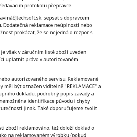
ředávacím protokolu přepravce.
avináč]techsoft.sk, sepsat s dopravcem
mu. Dodatečná reklamace neúplnosti nebo
žnost prokázat, že se nejedná o rozpor s
je však v záručním listě zboží uveden
ící uplatnit právo v autorizovaném
o nebo autorizovaného servisu. Reklamované
by měl být označen viditelně "REKLAMACE" a
kupního dokladu, podrobný popis závady a
 znemožněna identifikace původu i chyby
kutečnosti jinak. Také doporučujeme zvolit
ti zboží reklamováno, též doloží doklad o
 jako na reklamovaném výrobku (pokud