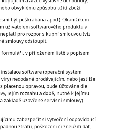
, kupujícím a Alzou výslovně dohodnuty,
nebo obvyklému způsobu užití zboží.
a nesmí být poškrábána apod.). Okamžikem
ěným uživatelem softwarového produktu a
 neplatí pro rozpor s kupní smlouvou (viz
ené smlouvy odstoupit.
formuláři, v přiloženém listě s popisem
í instalace software (operační systém,
viry) nedodané prodávajícím, nebo jestliže
í s placenou opravou, bude účtována dle
y, jejím rozsahu a době, nutné k jejímu
na základě uzavřené servisní smlouvy)
jícímu zabezpečit si vytvoření odpovídající
padnou ztrátu, poškození či zneužití dat,