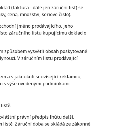
ad (faktura - dále jen záruční list) se
 cena, množství, sériové číslo).
bchodní jméno prodávajícího, jeho
ísto záručního listu kupujícímu doklad o
ným způsobem vysvětlí obsah poskytované
lynoucí. V záručním listu prodávající
m a s jakoukoli související reklamou,
adu s výše uvedenými podmínkami.
istě.
vláštní právní předpis lhůtu delší.
 listě. Záruční doba se skládá ze zákonné