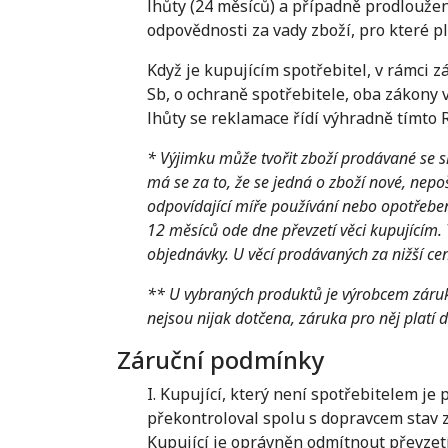
lhůty (24 měsíců) a případně prodloužen
odpovědnosti za vady zboží, pro které pl
Když je kupujícím spotřebitel, v rámci 
Sb, o ochraně spotřebitele, oba zákony
lhůty se reklamace řídí výhradně tímto
* Výjimku může tvořit zboží prodávané se sl
má se za to, že se jedná o zboží nové, nepo
odpovídající míře používání nebo opotřebení
12 měsíců ode dne převzetí věci kupujícím. 
objednávky. U věcí prodávaných za nižší ce
** U vybraných produktů je výrobcem záruk
nejsou nijak dotčena, záruka pro něj platí 
Záruční podmínky
I. Kupující, který není spotřebitelem je
překontroloval spolu s dopravcem stav z
Kupující je oprávněn odmítnout převzetí