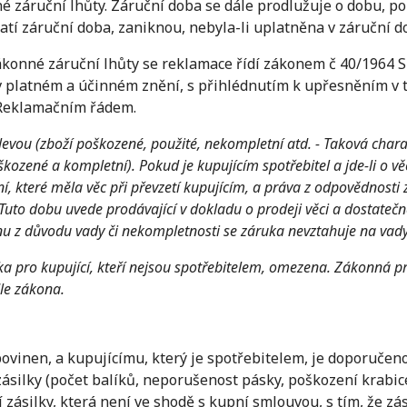
é záruční lhůty. Záruční doba se dále prodlužuje o dobu, po 
atí záruční doba, zaniknou, nebyla-li uplatněna v záruční d
zákonné záruční lhůty se reklamace řídí zákonem č 40/1964 
 v platném a účinném znění, s přihlédnutím k upřesněním 
 Reklamačním řádem.
evou (zboží poškozené, použité, nekompletní atd. - Taková charak
škozené a kompletní). Pokud je kupujícím spotřebitel a jde-li o v
, které měla věc při převzetí kupujícím, a práva z odpovědnosti 
Tuto dobu uvede prodávající v dokladu o prodeji věci a dostatečn
nu z důvodu vady či nekompletnosti se záruka nevztahuje na vady,
a pro kupující, kteří nejsou spotřebitelem, omezena. Zákonná pr
dle zákona.
 povinen, a kupujícímu, který je spotřebitelem, je doporuče
ásilky (počet balíků, neporušenost pásky, poškození krabic
 zásilky, která není ve shodě s kupní smlouvou, s tím, že z