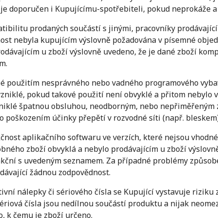
 je doporučen i Kupujícímu-spotřebiteli, pokud neprokáže a
tibilitu prodaných součástí s jinými, pracovníky prodávají
nost nebyla kupujícím výslovně požadována v písemné objedn
odávajícím u zboží výslovně uvedeno, že je dané zboží ko
m.
iklé použitím nesprávného nebo vadného programového vyba
zniklé, pokud takové použití není obvyklé a přitom nebylo 
niklé špatnou obsluhou, neodborným, nebo nepřiměřeným za
o poškozením účinky přepětí v rozvodné síti (např. bleskem
kčnost aplikačního softwaru ve verzích, které nejsou vhodn
obného zboží obvyklá a nebylo prodávajícím u zboží výslovně
ční s uvedeným seznamem. Za případné problémy způsoben
dávající žádnou zodpovědnost.
ivní nálepky či sériového čísla se Kupující vystavuje riziku
sériová čísla jsou nedílnou součástí produktu a nijak neomez
, k čemu je zboží určeno.