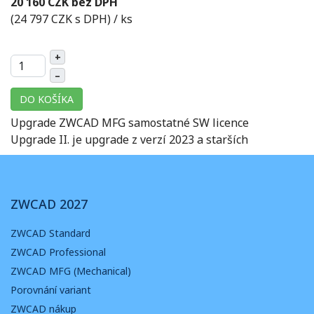
20 160 CZK bez DPH
(24 797 CZK s DPH)
/ ks
+
–
DO KOŠÍKA
Upgrade ZWCAD MFG samostatné SW licence
Upgrade II. je upgrade z verzí 2023 a starších
ZWCAD 2027
ZWCAD Standard
ZWCAD Professional
ZWCAD MFG (Mechanical)
Porovnání variant
ZWCAD nákup