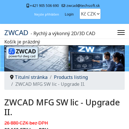
+421 905 506 690
zwcad@techsoft.sk
Nejste přihlášen
Login
ZWCAD
- Rychlý a výkonný 2D/3D CAD
Košík je prázdný
Titulní stránka
Products listing
ZWCAD MFG SW lic - Upgrade II.
ZWCAD MFG SW lic - Upgrade
II.
26 880 CZK bez DPH