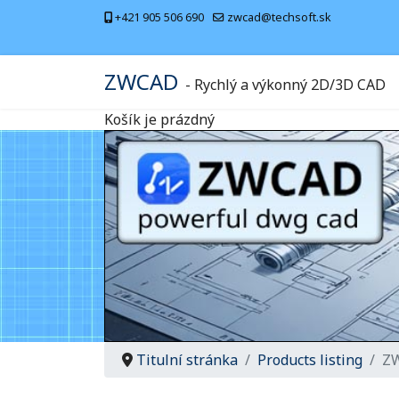
+421 905 506 690
zwcad@techsoft.sk
ZWCAD
- Rychlý a výkonný 2D/3D CAD
Košík je prázdný
Titulní stránka
Products listing
ZW