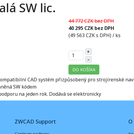
lá SW lic.
44 772 CZK bez DPH
40 295 CZK bez DPH
(49 563 CZK s DPH)
/ ks
+
–
DO KOŠÍKA
patibilní CAD systém přizpůsobený pro strojírenské navrho
hráněná SW kódem
podporu na jeden rok. Dodává se elektronicky
ZWCAD Support
O 
Centrum podpory
Ko