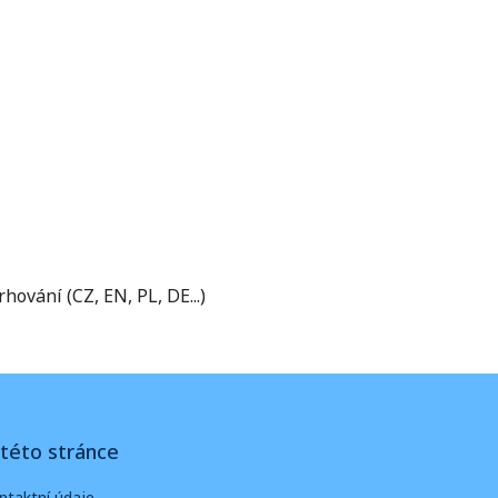
vání (CZ, EN, PL, DE...)
této stránce
ntaktní údaje