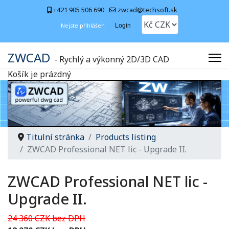
+421 905 506 690
zwcad@techsoft.sk
Nejste přihlášen
Login
ZWCAD
- Rychlý a výkonný 2D/3D CAD
Košík je prázdný
Titulní stránka
Products listing
ZWCAD Professional NET lic - Upgrade II.
ZWCAD Professional NET lic -
Upgrade II.
24 360 CZK bez DPH