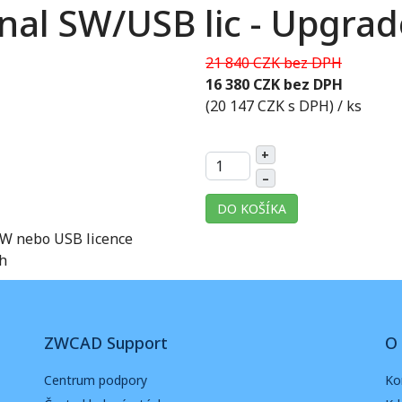
al SW/USB lic - Upgrade
21 840 CZK bez DPH
16 380 CZK bez DPH
(20 147 CZK s DPH)
/ ks
+
–
DO KOŠÍKA
W nebo USB licence
ch
ZWCAD Support
O 
Centrum podpory
Ko