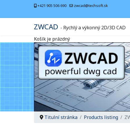
+421 905 506 690
zwcad@techsoft.sk
ZWCAD
- Rychlý a výkonný 2D/3D CAD
Košík je prázdný
Titulní stránka
Products listing
ZW