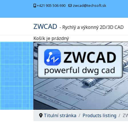
+421 905 506 690
zwcad@techsoft.sk
ZWCAD
- Rychlý a výkonný 2D/3D CAD
Košík je prázdný
Titulní stránka
Products listing
ZW