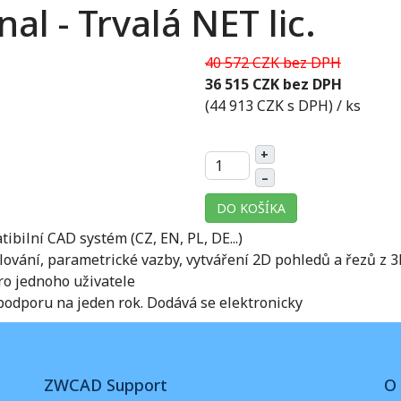
l - Trvalá NET lic.
40 572 CZK bez DPH
36 515 CZK bez DPH
(44 913 CZK s DPH)
/ ks
+
–
DO KOŠÍKA
ilní CAD systém (CZ, EN, PL, DE...)
ání, parametrické vazby, vytváření 2D pohledů a řezů z 3
ro jednoho uživatele
podporu na jeden rok. Dodává se elektronicky
ZWCAD Support
O 