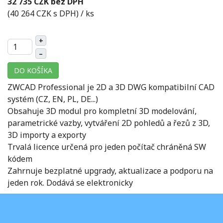
32 735 CZK bez DPH
(40 264 CZK s DPH)
/ ks
+
–
DO KOŠÍKA
ZWCAD Professional je 2D a 3D DWG kompatibilní CAD
systém (CZ, EN, PL, DE...)
Obsahuje 3D modul pro kompletní 3D modelování,
parametrické vazby, vytváření 2D pohledů a řezů z 3D,
3D importy a exporty
Trvalá licence určená pro jeden počítač chráněná SW
kódem
Zahrnuje bezplatné upgrady, aktualizace a podporu na
jeden rok. Dodává se elektronicky