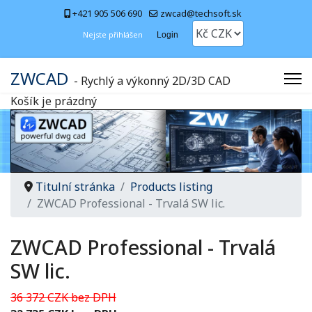
+421 905 506 690
zwcad@techsoft.sk
Nejste přihlášen
Login
ZWCAD
- Rychlý a výkonný 2D/3D CAD
Košík je prázdný
Titulní stránka
Products listing
ZWCAD Professional - Trvalá SW lic.
ZWCAD Professional - Trvalá
SW lic.
36 372 CZK bez DPH