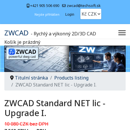
+421 905 506 690
zwcad@techsoft.sk
Nejste přihlášen
Login
ZWCAD
- Rychlý a výkonný 2D/3D CAD
Košík je prázdný
Titulní stránka
Products listing
ZWCAD Standard NET lic - Upgrade I.
ZWCAD Standard NET lic -
Upgrade I.
10 080 CZK bez DPH