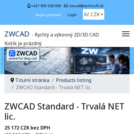
+421 905 506 690
zwcad@techsoft.sk
Nejste přihlášen
Login
ZWCAD
- Rychlý a výkonný 2D/3D CAD
Košík je prázdný
Titulní stránka
Products listing
ZWCAD Standard - Trvalá NET lic.
ZWCAD Standard - Trvalá NET
lic.
25 172 CZK bez DPH