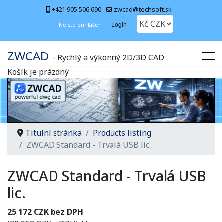
+421 905 506 690
zwcad@techsoft.sk
Nejste přihlášen
Login
ZWCAD
- Rychlý a výkonný 2D/3D CAD
Košík je prázdný
Titulní stránka
Products listing
ZWCAD Standard - Trvalá USB lic.
ZWCAD Standard - Trvalá USB
lic.
25 172 CZK bez DPH