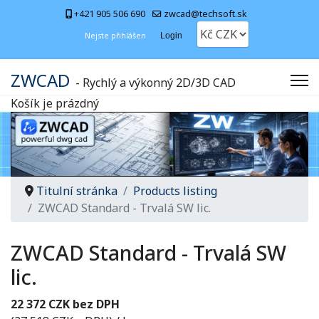
+421 905 506 690
zwcad@techsoft.sk
Nejste přihlášen
Login
ZWCAD
- Rychlý a výkonný 2D/3D CAD
Košík je prázdný
Titulní stránka
Products listing
ZWCAD Standard - Trvalá SW lic.
ZWCAD Standard - Trvalá SW
lic.
22 372 CZK bez DPH