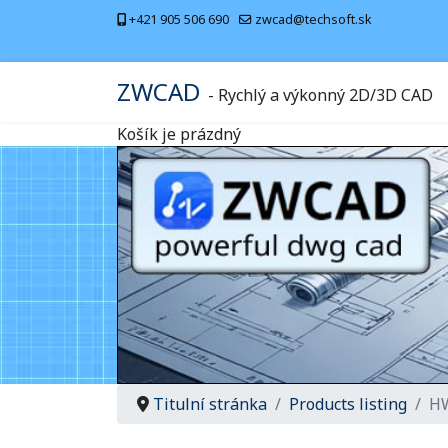
+421 905 506 690
zwcad@techsoft.sk
ZWCAD
- Rychlý a výkonný 2D/3D CAD
Košík je prázdný
Titulní stránka
Products listing
HW