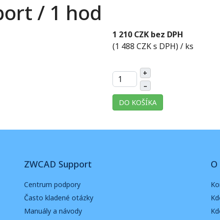
rt / 1 hod
1 210 CZK bez DPH
(1 488 CZK s DPH)
/ ks
+
–
DO KOŠÍKA
ZWCAD Support
O 
Centrum podpory
Ko
Často kladené otázky
Kd
Manuály a návody
Kd