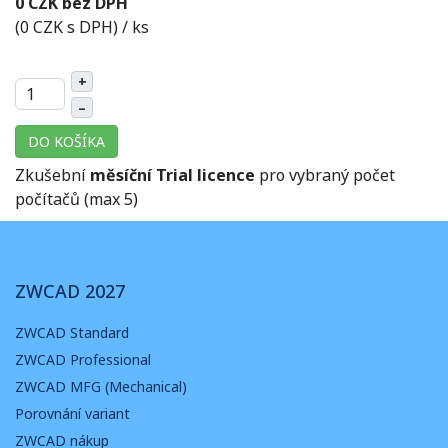
0 CZK bez DPH
(0 CZK s DPH)
/ ks
+
–
DO KOŠÍKA
Zkušební
měsíční Trial licence
pro vybraný počet
počítačů (max 5)
ZWCAD 2027
ZWCAD Standard
ZWCAD Professional
ZWCAD MFG (Mechanical)
Porovnání variant
ZWCAD nákup