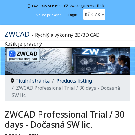
+421 905 506 690
zwcad@techsoft.sk
Nejste přihlášen
Login
ZWCAD
- Rychlý a výkonný 2D/3D CAD
Košík je prázdný
Titulní stránka
Products listing
ZWCAD Professional Trial / 30 days - Dočasná
SW lic.
ZWCAD Professional Trial / 30
days - Dočasná SW lic.