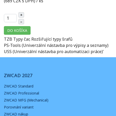
(689 CZK s DPH)
/ ks
+
–
DO KOŠÍKA
TZB Typy čar, Rozšiřující typy šrafů
PS-Tools (Univerzální nástavba pro výpisy a seznamy)
USS (Univerzální nástavba pro automatizaci práce)'
ZWCAD 2027
ZWCAD Standard
ZWCAD Professional
ZWCAD MFG (Mechanical)
Porovnání variant
ZWCAD nákup