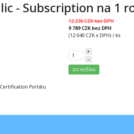
c - Subscription na 1 r
12 236 CZK bez DPH
9 789 CZK bez DPH
(12 040 CZK s DPH)
/ ks
+
–
DO KOŠÍKA
ertification Portálu