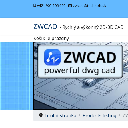
+421 905 506 690
zwcad@techsoft.sk
ZWCAD
- Rychlý a výkonný 2D/3D CAD
Košík je prázdný
Titulní stránka
Products listing
ZW