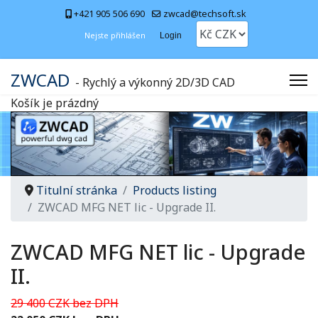
+421 905 506 690
zwcad@techsoft.sk
Nejste přihlášen
Login
ZWCAD
- Rychlý a výkonný 2D/3D CAD
Košík je prázdný
Titulní stránka
Products listing
ZWCAD MFG NET lic - Upgrade II.
ZWCAD MFG NET lic - Upgrade
II.
29 400 CZK bez DPH