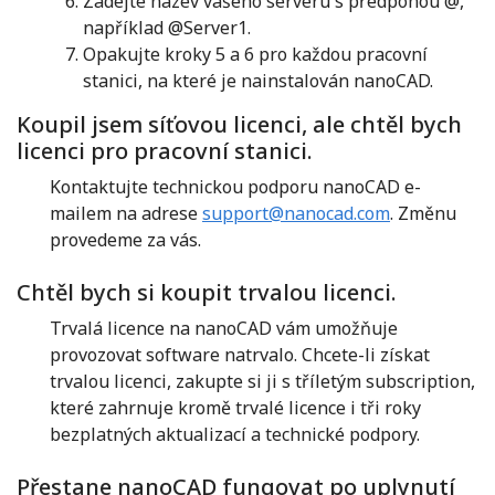
Zadejte název vašeho serveru s předponou @,
například @Server1.
Opakujte kroky 5 a 6 pro každou pracovní
stanici, na které je nainstalován nanoCAD.
Koupil jsem síťovou licenci, ale chtěl bych
licenci pro pracovní stanici.
Kontaktujte technickou podporu nanoCAD e-
mailem na adrese
support@nanocad.com
. Změnu
provedeme za vás.
Chtěl bych si koupit trvalou licenci.
Trvalá licence na nanoCAD vám umožňuje
provozovat software natrvalo. Chcete-li získat
trvalou licenci, zakupte si ji s tříletým subscription,
které zahrnuje kromě trvalé licence i tři roky
bezplatných aktualizací a technické podpory.
Přestane nanoCAD fungovat po uplynutí