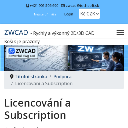
+421 905 506 690
zwcad@techsoft.sk
Nejste přihlášen
Login
ZWCAD
- Rychlý a výkonný 2D/3D CAD
Košík je prázdný
Titulní stránka
Podpora
Licencování a Subscription
Licencování a
Subscription